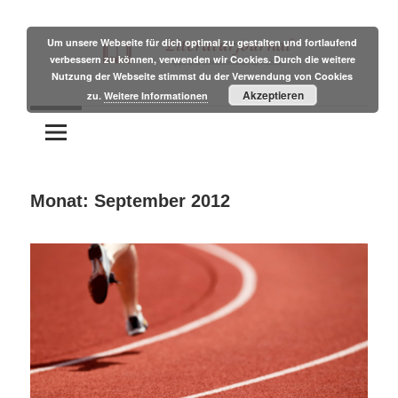
Zum
Inhalt
Um unsere Webseite für dich optimal zu gestalten und fortlaufend
verbessern zu können, verwenden wir Cookies. Durch die weitere
springen
Nutzung der Webseite stimmst du der Verwendung von Cookies
Tipps
Literaturjournal
Akzeptieren
zu.
Weitere Informationen
und
Branchennews
für
Autoren
Monat:
September 2012