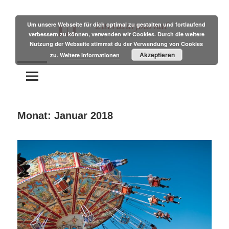
Zum
Inhalt
Um unsere Webseite für dich optimal zu gestalten und fortlaufend
verbessern zu können, verwenden wir Cookies. Durch die weitere
springen
Nutzung der Webseite stimmst du der Verwendung von Cookies
Tipps
Literaturjournal
Akzeptieren
zu.
Weitere Informationen
und
Branchennews
für
Autoren
Monat:
Januar 2018