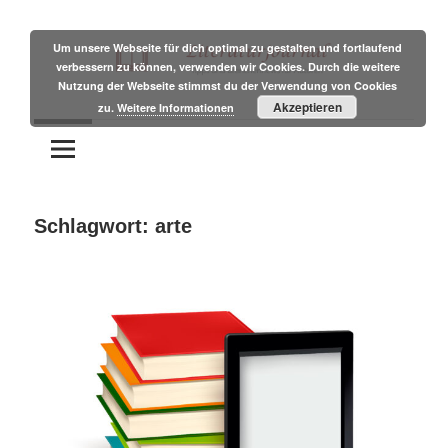
Zum
Inhalt
Um unsere Webseite für dich optimal zu gestalten und fortlaufend
verbessern zu können, verwenden wir Cookies. Durch die weitere
springen
Nutzung der Webseite stimmst du der Verwendung von Cookies
Tipps
Literaturjournal
Akzeptieren
zu.
Weitere Informationen
und
Branchennews
für
Autoren
Schlagwort:
arte