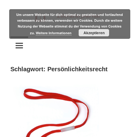
Zum
Inhalt
Um unsere Webseite für dich optimal zu gestalten und fortlaufend
verbessern zu können, verwenden wir Cookies. Durch die weitere
springen
Nutzung der Webseite stimmst du der Verwendung von Cookies
Tipps
Literaturjournal
Akzeptieren
zu.
Weitere Informationen
und
Branchennews
für
Autoren
Schlagwort:
Persönlichkeitsrecht