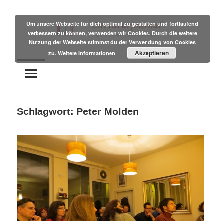
Zum
Inhalt
Um unsere Webseite für dich optimal zu gestalten und fortlaufend
verbessern zu können, verwenden wir Cookies. Durch die weitere
springen
Nutzung der Webseite stimmst du der Verwendung von Cookies
Tipps
Literaturjournal
Akzeptieren
zu.
Weitere Informationen
und
Branchennews
für
Autoren
Schlagwort:
Peter Molden