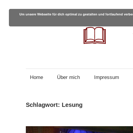
Zum
Inhalt
Um unsere Webseite für dich optimal zu gestalten und fortlaufend ver
springen
Tipps
und
Branchennews
Home
Über mich
Impressum
für
Autoren
Schlagwort:
Lesung