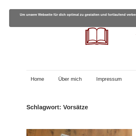
Zum
Inhalt
Um unsere Webseite für dich optimal zu gestalten und fortlaufend ver
springen
Tipps
und
Branchennews
Home
Über mich
Impressum
für
Autoren
Schlagwort:
Vorsätze