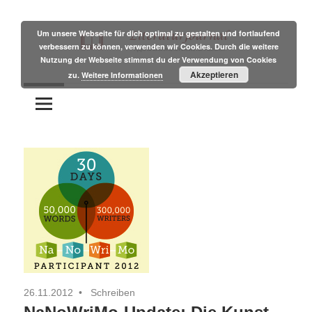
Zum
Inhalt
Um unsere Webseite für dich optimal zu gestalten und fortlaufend
verbessern zu können, verwenden wir Cookies. Durch die weitere
springen
Nutzung der Webseite stimmst du der Verwendung von Cookies
Tipps
Literaturjournal
Akzeptieren
zu.
Weitere Informationen
und
Branchennews
für
Autoren
26.11.2012
Schreiben