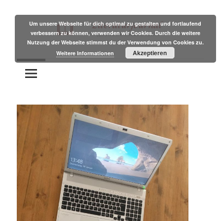
Zum
Inhalt
Um unsere Webseite für dich optimal zu gestalten und fortlaufend
verbessern zu können, verwenden wir Cookies. Durch die weitere
springen
Nutzung der Webseite stimmst du der Verwendung von Cookies zu.
Tipps
Literaturjournal
Akzeptieren
Weitere Informationen
und
Branchennews
für
Autoren