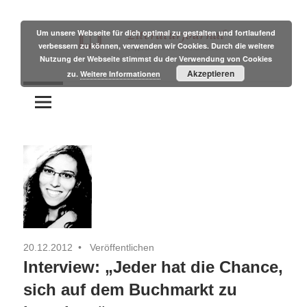
Zum
Inhalt
Um unsere Webseite für dich optimal zu gestalten und fortlaufend
verbessern zu können, verwenden wir Cookies. Durch die weitere
springen
Nutzung der Webseite stimmst du der Verwendung von Cookies
Tipps
Literaturjournal
Akzeptieren
zu.
Weitere Informationen
und
Branchennews
für
Autoren
20.12.2012
Veröffentlichen
Interview: „Jeder hat die Chance,
sich auf dem Buchmarkt zu